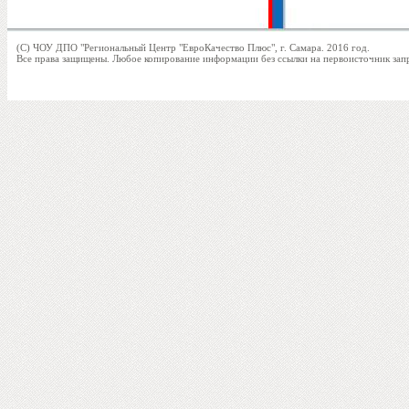
допо
«Ре
(C) ЧОУ ДПО "Региональный Центр "ЕвроКачество Плюс", г. Самара. 2016 год.
Все права защищены. Любое копирование информации без ссылки на первоисточник за
Плюс
про
совер
их к
Орга
2005
Росс
Феде
зако
Уста