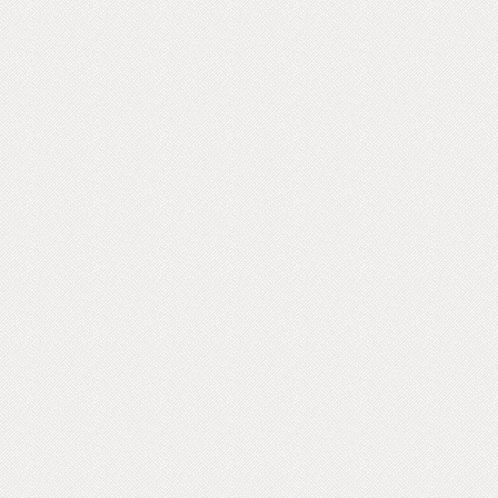
Мини
Росс
Цент
аккр
в об
каче
соот
9001